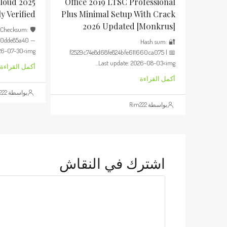
loud 2025
Office 2019 LTSC Professional
y Verified
Plus Minimal Setup With Crack
2026 Updated [m0nkrus]
🛡️ Checksum:
c0dde85a40 —
🔐 Hash sum:
6-07-30<img...
f2529c74e8d68fe824bfe611660ca075 | 📅
Last update: 2026-08-03<img...
أكمل القراءة
أكمل القراءة
بواسطة Rim222
بواسطة Rim222
اشترك في النقاش