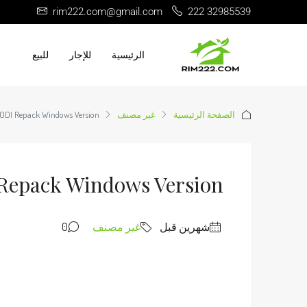
rim222.com@gmail.com
222 32985539
الرئيسية
للإجار
للبيع
الصفحة الرئيسية
غير مصنف
 DODI Repack Windows Version
 Repack Windows Version
‏شهرين قبل
غير مصنف
0