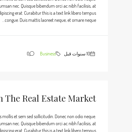
umsan nec. Quisque bibendum orci ac nibh facilisis, at
iscing erat. Curabitur this is a text link libero tempus
congue. Duis mattis laoreet neque, et ornare neque...
0
Business
n The Real Estate Market
s mollis et sem sed sollicitudin. Donec non odio neque.
umsan nec. Quisque bibendum orci ac nibh facilisis, at
iscing erat. Curabitur this is a text link libero tempus