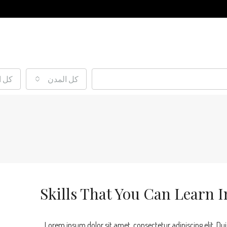
كل المدن
كل ا
Skills That You Can Learn I
Lorem ipsum dolor sit amet, consectetur adipiscing elit. Dui