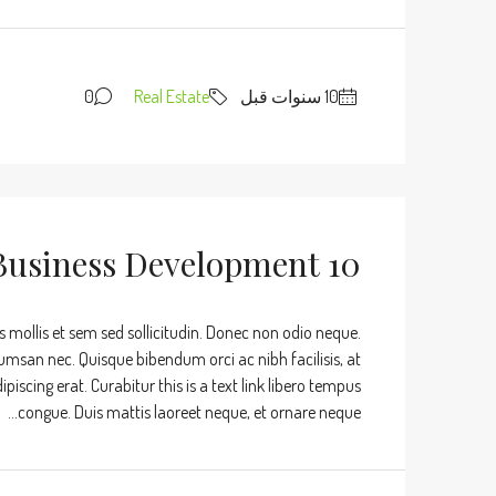
0
Real Estate
10 Quick Tips About Business Development
s mollis et sem sed sollicitudin. Donec non odio neque.
umsan nec. Quisque bibendum orci ac nibh facilisis, at
iscing erat. Curabitur this is a text link libero tempus
congue. Duis mattis laoreet neque, et ornare neque...