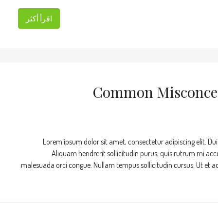
اقرأ أكثر
14 Common Misconce
Lorem ipsum dolor sit amet, consectetur adipiscing elit. Dui
Aliquam hendrerit sollicitudin purus, quis rutrum mi acc
malesuada orci congue. Nullam tempus sollicitudin cursus. Ut et adip