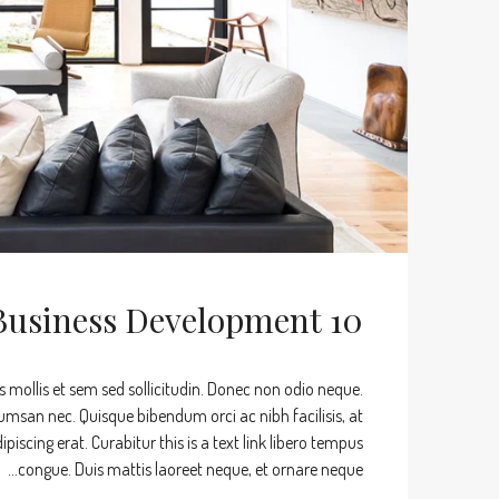
10 Quick Tips About Business Development
s mollis et sem sed sollicitudin. Donec non odio neque.
umsan nec. Quisque bibendum orci ac nibh facilisis, at
iscing erat. Curabitur this is a text link libero tempus
congue. Duis mattis laoreet neque, et ornare neque...