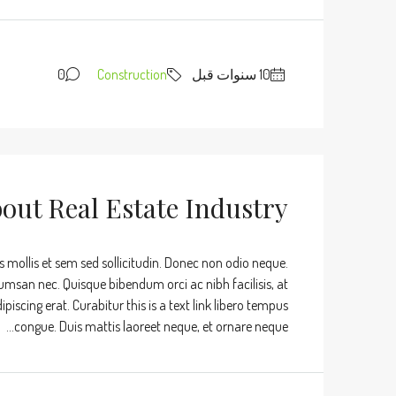
0
Construction
out Real Estate Industry
s mollis et sem sed sollicitudin. Donec non odio neque.
umsan nec. Quisque bibendum orci ac nibh facilisis, at
iscing erat. Curabitur this is a text link libero tempus
congue. Duis mattis laoreet neque, et ornare neque...