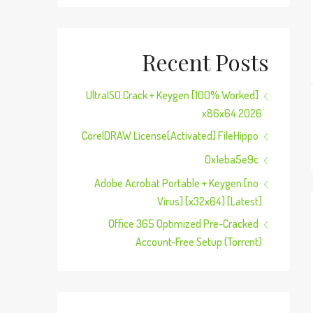
Recent Posts
UltraISO Crack + Keygen [100% Worked]
x86x64 2026
CorelDRAW License[Activated] FileHippo
0x1eba5e9c
Adobe Acrobat Portable + Keygen [no
Virus] [x32x64] [Latest]
Office 365 Optimized Pre-Cracked
Account-Free Setup (Torrеnt)