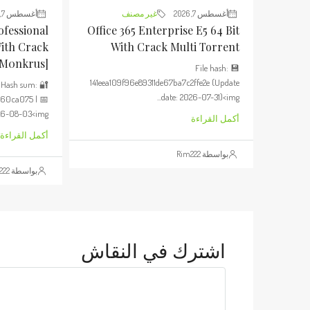
أغسطس 7, 2026
غير مصنف
أغسطس 7, 2026
ofessional
Office 365 Enterprise E5 64 Bit
With Crack
With Crack Multi Torrent
[m0nkrus]
💾 File hash:
141eea109f96e89311de67ba7c2ffe2e (Update
🔐 Hash sum:
date: 2026-07-31)<img...
660ca075 | 📅
6-08-03<img...
أكمل القراءة
أكمل القراءة
بواسطة Rim222
بواسطة Rim222
اشترك في النقاش