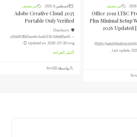
غير مصنف
أغسطس 6, 2026
غير مصنف
Adobe Creative Cloud 2025
Office 2019 LTSC Pr
Portable Only Verified
Plus Minimal Setup 
2026 Updated 
🛡️ Checksum:
c26dd938d0aa4bcba1b031c0dde85a40 —
⏰ Updated on: 2026-07-30<img...
f2529c74e8d68fe824bfe611
Last update: 202
أكمل القراءة
بواسطة Rim222