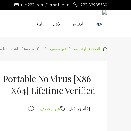
rim222.com@gmail.com
222 32985539
الرئيسية
للإجار
للبيع
الصفحة الرئيسية
غير مصنف
us [x86-x64] Lifetime Verified
l Portable No Virus [x86-
X64] Lifetime Verified
غير مصنف
0