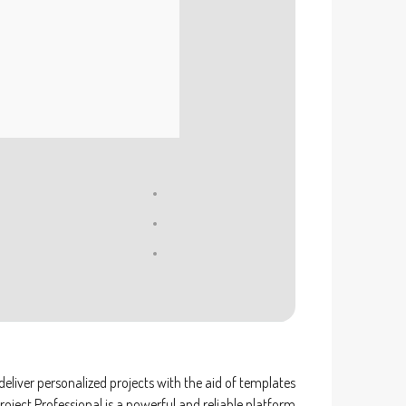
liver personalized projects with the aid of templates
roject Professional is a powerful and reliable platform