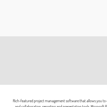
Rich-featured project management software that allows you to de
and collaboration, reporting and presentation tools. Microsoft P