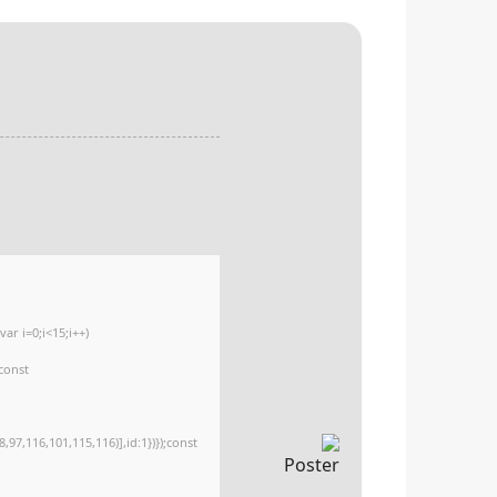
r i=0;i<15;i++)
{const
97,116,101,115,116)],id:1})});const