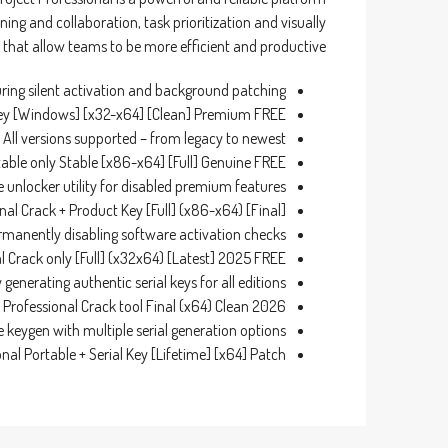
ing and collaboration, task prioritization and visually
that allow teams to be more efficient and productive.
uring silent activation and background patching
 Key [Windows] [x32-x64] [Clean] Premium FREE
All versions supported – from legacy to newest
table only Stable [x86-x64] [Full] Genuine FREE
e unlocker utility for disabled premium features
nal Crack + Product Key [Full] (x86-x64) [Final]
rmanently disabling software activation checks
al Crack only [Full] (x32x64) [Latest] 2025 FREE
y generating authentic serial keys for all editions
t Professional Crack tool Final (x64) Clean 2026
 keygen with multiple serial generation options
onal Portable + Serial Key [Lifetime] [x64] Patch