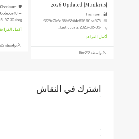
2026 Updated [m0nkrus]
🛡️ Checksum:
c0dde85a40 —
🔐 Hash sum:
6-07-30<img...
f2529c74e8d68fe824bfe611660ca075 | 📅
Last update: 2026-08-03<img...
أكمل القراءة
أكمل القراءة
بواسطة Rim222
بواسطة Rim222
اشترك في النقاش