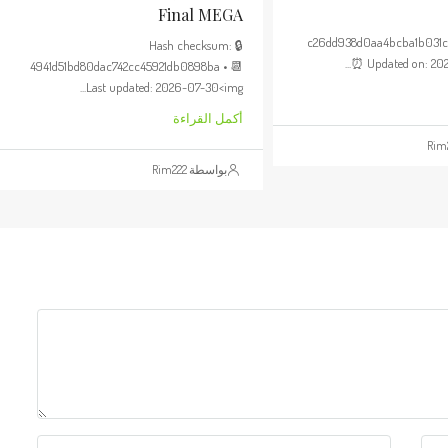
Final MEGA
c26dd938d0aa4bcba1b031
🔒 Hash checksum:
⏰ Updated on: 202
4941d51bd80dac742cc45921db0898ba • 📆
Last updated: 2026-07-30<img...
أكمل القراءة
بواسطة Rim222