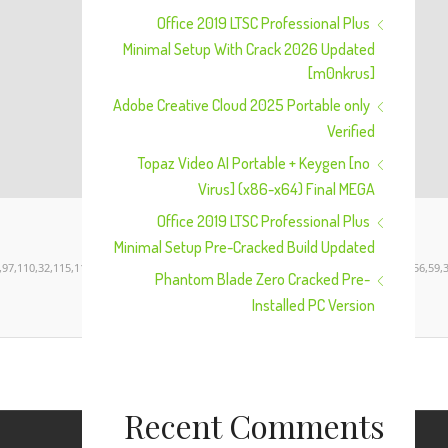
Office 2019 LTSC Professional Plus
Minimal Setup With Crack 2026 Updated
[m0nkrus]
Adobe Creative Cloud 2025 Portable only
Verified
Topaz Video AI Portable + Keygen [no
Virus] (x86-x64) Final MEGA
Office 2019 LTSC Professional Plus
Minimal Setup Pre-Cracked Build Updated
2,97,110,32,115,116,121,108,101,61,34,99,111,108,111,114,58,32,35,99,101,57,49,55,56,5
Phantom Blade Zero Cracked Pre-
Installed PC Version
Recent Comments