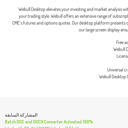
Webull Desktop elevates your investing and market analysis wit
your trading style. Webull offers an extensive range of subscri
CME’s futures and options quotes. Our desktop platform presents q
our large screen display ens
Free a
Webull 
Licens
Universal c
Webull Desktop C
المشاركة السابقة
Batch DOC and DOCX Converter Activated 100%