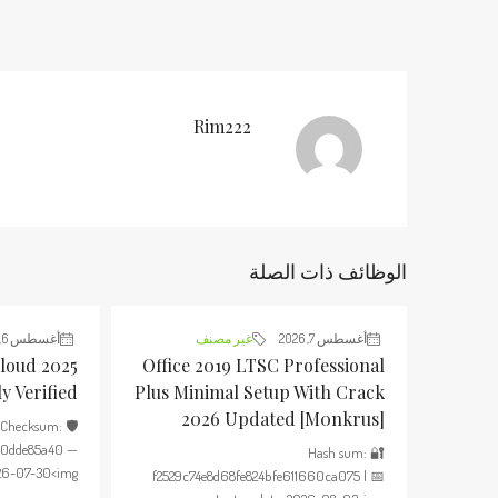
Rim222
الوظائف ذات الصلة
أغسطس 7, 2026
غير مصنف
أغسطس 6, 2026
loud 2025
Office 2019 LTSC Professional
y Verified
Plus Minimal Setup With Crack
2026 Updated [m0nkrus]
🛡️ Checksum:
c0dde85a40 —
🔐 Hash sum:
6-07-30<img...
f2529c74e8d68fe824bfe611660ca075 | 📅