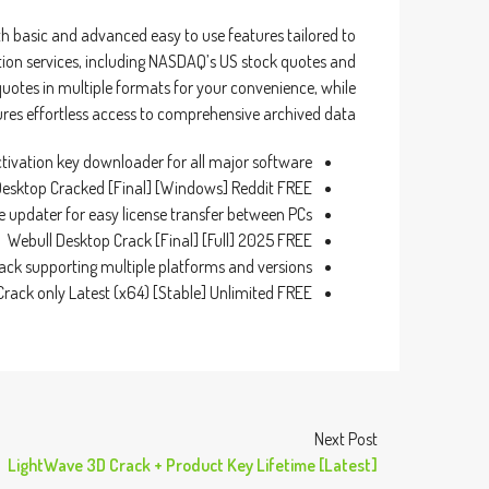
h basic and advanced easy to use features tailored to
ption services, including NASDAQ’s US stock quotes and
uotes in multiple formats for your convenience, while
ures effortless access to comprehensive archived data.
ctivation key downloader for all major software
Desktop Cracked [Final] [Windows] Reddit FREE
e updater for easy license transfer between PCs
Webull Desktop Crack [Final] [Full] 2025 FREE
rack supporting multiple platforms and versions
rack only Latest (x64) [Stable] Unlimited FREE
Next Post
LightWave 3D Crack + Product Key Lifetime [Latest]