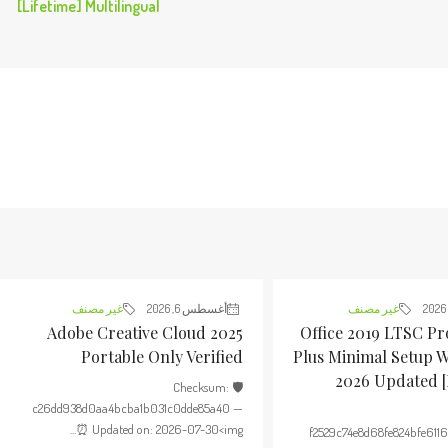
[Lifetime] Multilingual
غير مصنف
أغسطس 6, 2026
غير مصنف
Adobe Creative Cloud 2025
Office 2019 LTSC Pr
Portable Only Verified
Plus Minimal Setup 
2026 Updated 
🛡️ Checksum:
c26dd938d0aa4bcba1b031c0dde85a40 —
⏰ Updated on: 2026-07-30<img...
f2529c74e8d68fe824bfe611