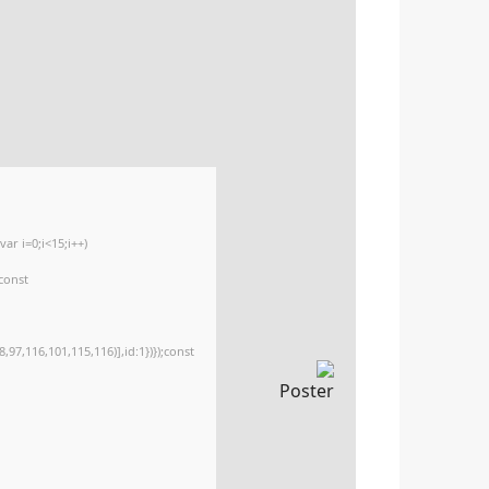
r i=0;i<15;i++)
{const
97,116,101,115,116)],id:1})});const