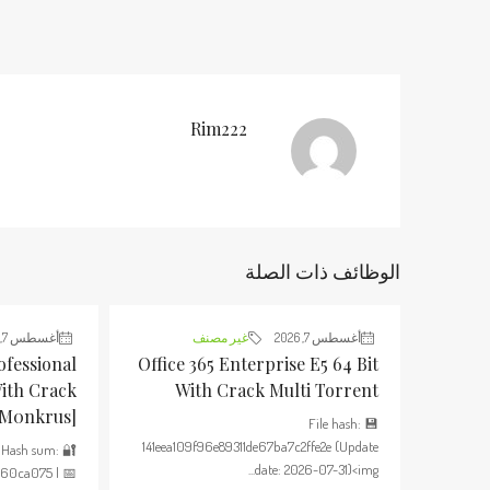
Rim222
الوظائف ذات الصلة
أغسطس 7, 2026
غير مصنف
أغسطس 7, 2026
ofessional
Office 365 Enterprise E5 64 Bit
With Crack
With Crack Multi Torrent
[m0nkrus]
💾 File hash:
141eea109f96e89311de67ba7c2ffe2e (Update
🔐 Hash sum:
date: 2026-07-31)<img...
660ca075 | 📅