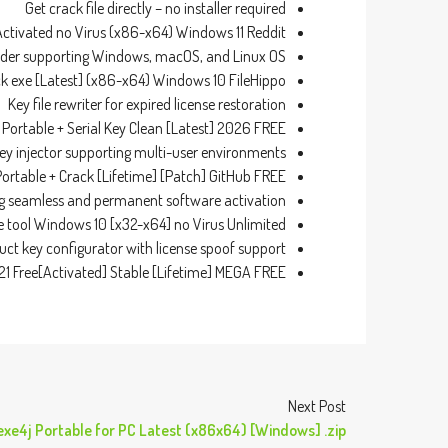
Get crack file directly – no installer required
Activated no Virus (x86-x64) Windows 11 Reddit
nder supporting Windows, macOS, and Linux OS
k exe [Latest] (x86-x64) Windows 10 FileHippo
Key file rewriter for expired license restoration
 Portable + Serial Key Clean [Latest] 2026 FREE
ey injector supporting multi-user environments
ortable + Crack [Lifetime] [Patch] GitHub FREE
ing seamless and permanent software activation
e tool Windows 10 [x32-x64] no Virus Unlimited
uct key configurator with license spoof support
21 Free[Activated] Stable [Lifetime] MEGA FREE
Next Post
exe4j Portable for PC Latest (x86x64) [Windows] .zip