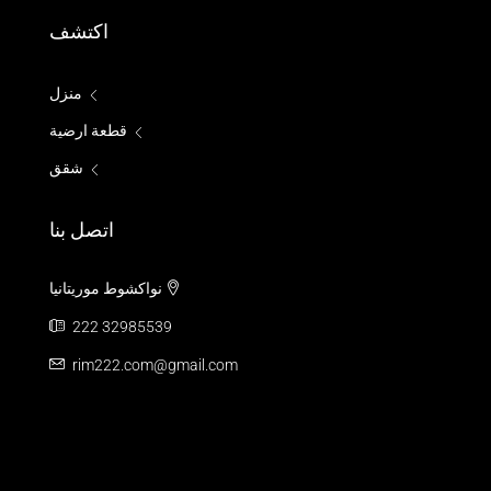
اكتشف
منزل
قطعة ارضية
شقق
اتصل بنا
نواكشوط موريتانيا
222 32985539
rim222.com@gmail.com