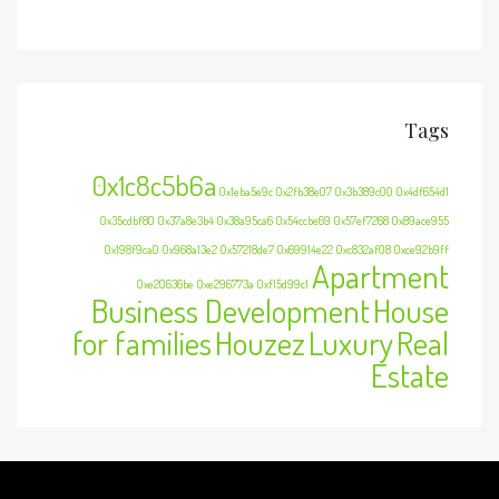
Tags
0x1c8c5b6a
0x1eba5e9c
0x2fb38e07
0x3b389c00
0x4df654d1
0x35cdbf80
0x37a8e3b4
0x38a95ca6
0x54ccbe69
0x57ef7268
0x89ace955
0x198f9ca0
0x968a13e2
0x57218de7
0x69914e22
0xc832af08
0xce92b9ff
Apartment
0xe20636be
0xe296773a
0xf15d99c1
Business Development
House
for families
Houzez
Luxury
Real
Estate