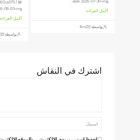
date: 2026-07-31)<img...
660ca075 | 📅
6-08-03<img...
أكمل القراءة
أكمل القراءة
بواسطة Rim222
بواسطة Rim222
اشترك في النقاش
احفظ اسمي، بريدي الإلكتروني، والموقع الإلكتروني