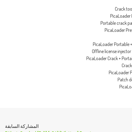
Crack too
PicaLoader 
Portable crack pa
PicaLoader Pr
PicaLoader Portable 
Offline license injecto
PicaLoader Crack + Port
Crack
PicaLoader P
Patch d
PicaLoa
المشاركة السابقة