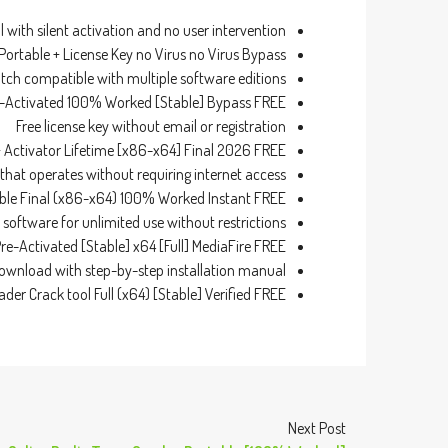
l with silent activation and no user intervention
Portable + License Key no Virus no Virus Bypass
tch compatible with multiple software editions
e-Activated 100% Worked [Stable] Bypass FREE
Free license key without email or registration
+ Activator Lifetime [x86-x64] Final 2026 FREE
r that operates without requiring internet access
able Final (x86-x64) 100% Worked Instant FREE
 software for unlimited use without restrictions
re-Activated [Stable] x64 [Full] MediaFire FREE
ownload with step-by-step installation manual
der Crack tool Full (x64) [Stable] Verified FREE
Next Post