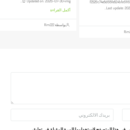
⏰ Updated on: 2026-07-30<img...
f2529c74e8d68fe824bfe611
Last update: 202
أكمل القراءة
بواسطة Rim222
 في هذا المتصفح لاستخدامها المرة المقبلة في تعليقي.