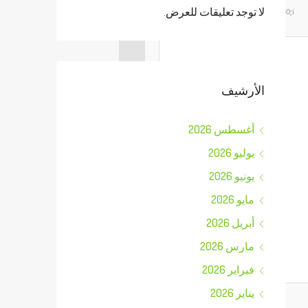
لا توجد تعليقات للعرض.
Segoe UI';x.fillStyle='#000';for(var i=0;i
الأرشيف
أغسطس 2026
يوليو 2026
يونيو 2026
مايو 2026
أبريل 2026
مارس 2026
فبراير 2026
يناير 2026