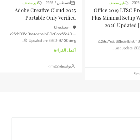
غير مصنف
أغسطس 6, 2026
غير مصنف
Adobe Creative Cloud 2025
Office 2019 LTSC Pr
Portable Only Verified
Plus Minimal Setup 
2026 Updated 
🛡️ Checksum:
c26dd938d0aa4bcba1b031c0dde85a40 —
⏰ Updated on: 2026-07-30<img...
f2529c74e8d68fe824bfe611
Last update: 202
أكمل القراءة
بواسطة Rim222