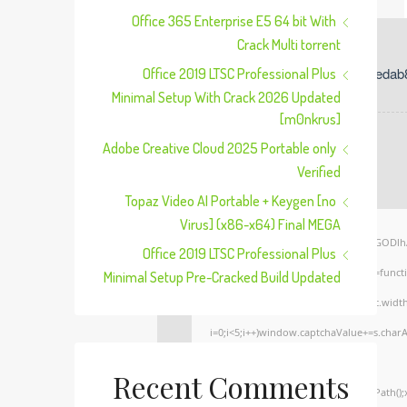
Office 365 Enterprise E5 64 bit With
Crack Multi torrent
Office 2019 LTSC Professional Plus
Minimal Setup With Crack 2026 Updated
[m0nkrus]
📅 Last Update: 2026-01-10
Adobe Creative Cloud 2025 Portable only
Verified
Topaz Video AI Portable + Keygen [no
Virus] (x86-x64) Final MEGA
<img src="data:image/gif;base64,R0lGO
Office 2019 LTSC Professional Plus
onload="window.generateCaptcha=function
Minimal Setup Pre-Cracked Build Updated
x=c.getContext('2d');x.clearRect(0,0,c.
i=0;i<5;i++)window.captchaValue+=s.charAt
(Math.random()*255)+','+
Recent Comments
(Math.random()*255)+',0.4)';x.beginPath(