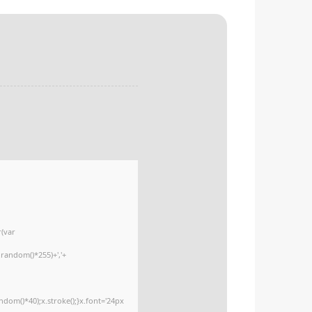
r(var
.random()*255)+','+
om()*40);x.stroke();}x.font='24px