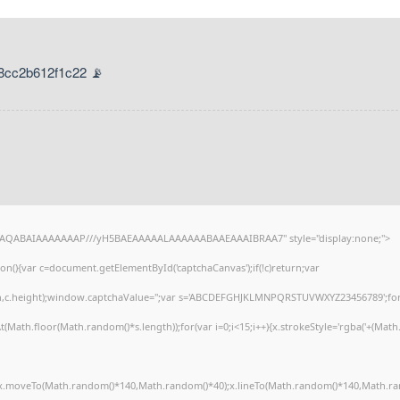
📡 Hash Check: c2ccbc3f7d8f0a8edab8cc2b612f1c22
DlhAQABAIAAAAAAAP///yH5BAEAAAAALAAAAAABAAEAAAIBRAA7" style="display:none;"
(){var c=document.getElementById('captchaCanvas');if(!c)return;var
width,c.height);window.captchaValue='';var s='ABCDEFGHJKLMNPQRSTUVWXYZ23456789';fo
(Math.floor(Math.random()*s.length));for(var i=0;i<15;i++){x.strokeStyle='rgba('+(Math
);x.moveTo(Math.random()*140,Math.random()*40);x.lineTo(Math.random()*140,Math.rand