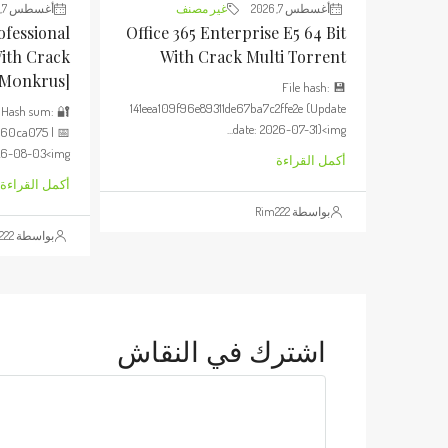
أغسطس 7, 2026
غير مصنف
أغسطس 7, 2026
ofessional
Office 365 Enterprise E5 64 Bit
With Crack
With Crack Multi Torrent
[m0nkrus]
💾 File hash:
141eea109f96e89311de67ba7c2ffe2e (Update
🔐 Hash sum:
date: 2026-07-31)<img...
660ca075 | 📅
6-08-03<img...
أكمل القراءة
أكمل القراءة
بواسطة Rim222
بواسطة Rim222
اشترك في النقاش