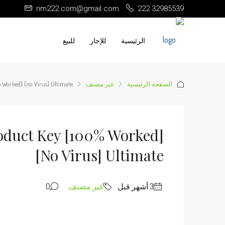
rim222.com@gmail.com
222 32985539
الرئيسية
للإجار
للبيع
الصفحة الرئيسية
غير مصنف
 Worked] [no Virus] Ultimate
roduct Key [100% Worked]
[no Virus] Ultimate
غير مصنف
0