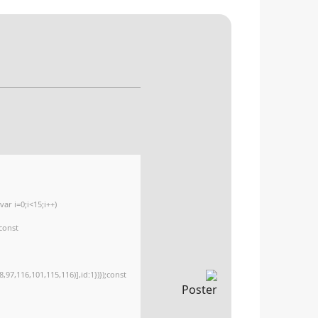
r i=0;i<15;i++)
{const
97,116,101,115,116)],id:1})});const