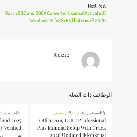
Next Post
Batch DOC and DOCX Converter License[Activated]
Windows 10 [x32x64] [Lifetime] 2026
Rim222
الوظائف ذات الصلة
أغسطس 7, 2026
غير مصنف
أغسطس 6, 2026
loud 2025
Office 2019 LTSC Professional
y Verified
Plus Minimal Setup With Crack
2026 Updated [m0nkrus]