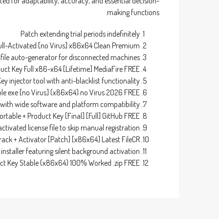
ted for adaptability, accuracy, and essential decision-
making functions.
Patch extending trial periods indefinitely
Full-Activated [no Virus] x86x64 Clean Premium
 file auto-generator for disconnected machines
uct Key Full x86-x64 [Lifetime] MediaFire FREE
ey injector tool with anti-blacklist functionality
ble exe [no Virus] (x86x64) no Virus 2026 FREE
 with wide software and platform compatibility
ortable + Product Key [Final] [Full] GitHub FREE
ctivated license file to skip manual registration
rack + Activator [Patch] [x86x64] Latest FileCR
installer featuring silent background activation
uct Key Stable (x86x64) 100% Worked .zip FREE