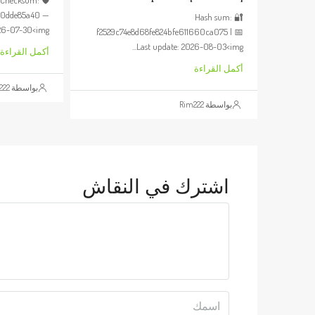
🛡️ Checksum:
c0dde85a40 —
🔐 Hash sum:
6-07-30<img...
f2529c74e8d68fe824bfe611660ca075 | 📅
Last update: 2026-08-03<img...
أكمل القراءة
أكمل القراءة
بواسطة Rim222
بواسطة Rim222
اشترك في النقاش