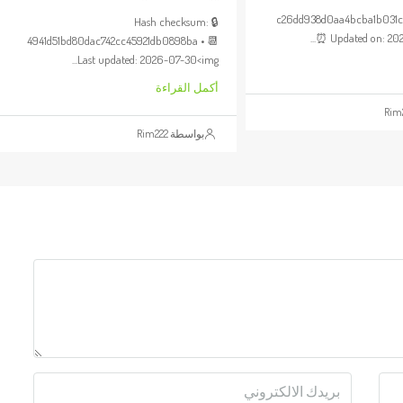
c26dd938d0aa4bcba1b031
🔒 Hash checksum:
⏰ Updated on: 202
4941d51bd80dac742cc45921db0898ba • 📆
Last updated: 2026-07-30<img...
أكمل القراءة
بواسطة Rim222