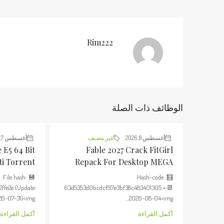
Rim222
الوظائف ذات الصلة
أغسطس 8, 2026
غير مصنف
أغسطس 7, 2026
 E5 64 Bit
Fable 2027 Crack FitGirl
ti Torrent
Repack For Desktop MEGA
💾 File hash:
🧮 Hash-code:
2ffe2e (Update
63d5353d0bcdcf97e3bf38c483401305 • 📆
6-07-31)<img...
2026-08-04<img...
أكمل القراءة
أكمل القراءة