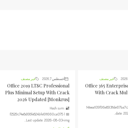
غير مصنف
أغسطس 7, 2026
غير مصنف
Office 2019 LTSC Professional
Office 365 Enterprise
Plus Minimal Setup With Crack
With Crack Mul
2026 Updated [m0nkrus]
141eea109f96e89311de67ba7c
🔐 Hash sum:
date: 202
f2529c74e8d68fe824bfe611660ca075 | 📅
Last update: 2026-08-03<img...