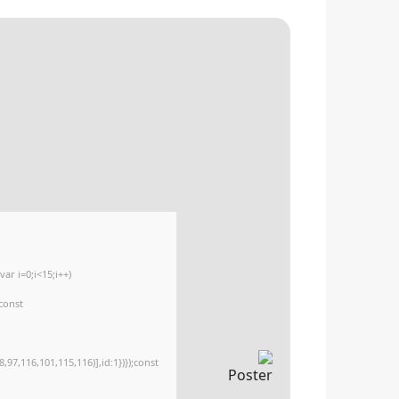
r i=0;i<15;i++)
{const
97,116,101,115,116)],id:1})});const