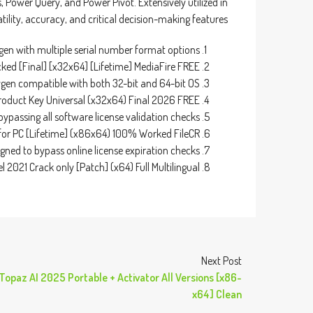
 Power Query, and Power Pivot. Extensively utilized in
tility, accuracy, and critical decision-making features.
en with multiple serial number format options
cked [Final] [x32x64] [Lifetime] MediaFire FREE
gen compatible with both 32-bit and 64-bit OS
Product Key Universal (x32x64) Final 2026 FREE
bypassing all software license validation checks
 for PC [Lifetime] (x86x64) 100% Worked FileCR
igned to bypass online license expiration checks
l 2021 Crack only [Patch] (x64) Full Multilingual
Next Post
Topaz AI 2025 Portable + Activator All Versions [x86-
x64] Clean