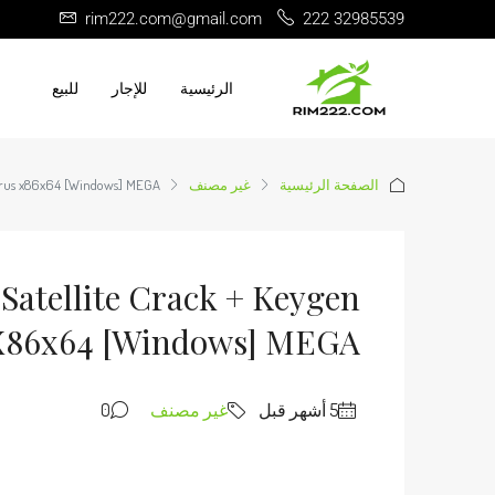
rim222.com@gmail.com
222 32985539
الرئيسية
للإجار
للبيع
الصفحة الرئيسية
غير مصنف
Virus x86x64 [Windows] MEGA
atellite Crack + Keygen
 X86x64 [Windows] MEGA
غير مصنف
0