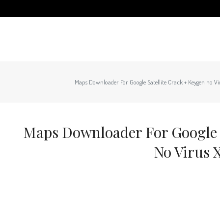
Maps Downloader For Google Satellite Crack + Keygen no 
Maps Downloader For Google S
No Virus