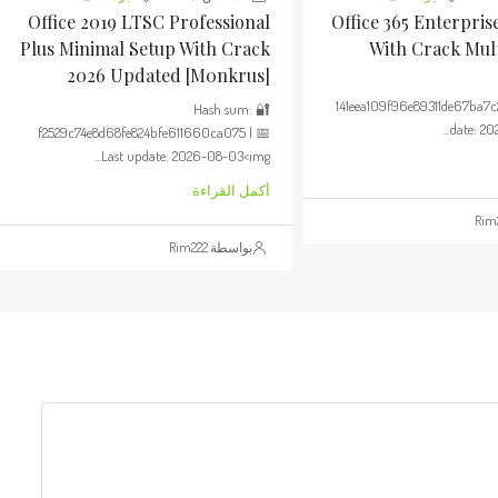
Office 2019 LTSC Professional
Office 365 Enterprise
Plus Minimal Setup With Crack
With Crack Mul
2026 Updated [m0nkrus]
141eea109f96e89311de67ba7c
🔐 Hash sum:
date: 202
f2529c74e8d68fe824bfe611660ca075 | 📅
Last update: 2026-08-03<img...
أكمل القراءة
بواسطة Rim222