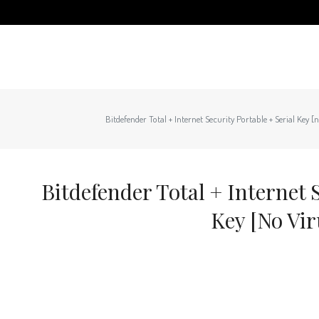
Bitdefender Total + Internet Security Portable + Serial Key 
Bitdefender Total + Internet 
Key [no Vi