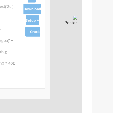
xt('2d');
Download
Setup +
=
Crack
rgba(' +
th();
() * 40);