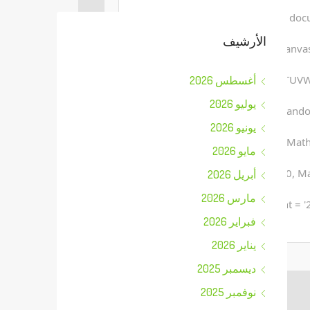
generateCaptcha() {var canvas = docu
الأرشيف
ctx.clearRect(0, 0, canv
'ABCDEFGHJKLMNPQRSTUVWXYZ2
أغسطس 2026
يوليو 2026
chars.charAt(Math.floor(Math.random()
يونيو 2026
Math.random() * 255 + ',' + Math.
مايو 2026
ctx.moveTo(Math.random() * 140, Mat
أبريل 2026
مارس 2026
ctx.stroke();} ctx.font = 
فبراير 2026
يناير 2026
ديسمبر 2025
نوفمبر 2025