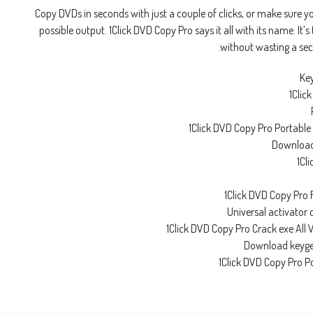
Copy DVDs in seconds with just a couple of clicks, or make sure yo
possible output. 1Click DVD Copy Pro says it all with its name. It’
without wasting a seco
Ke
1Clic
1Click DVD Copy Pro Portable 
Download 
1Cl
1Click DVD Copy Pro 
Universal activator 
1Click DVD Copy Pro Crack exe All
Download keygen
1Click DVD Copy Pro P