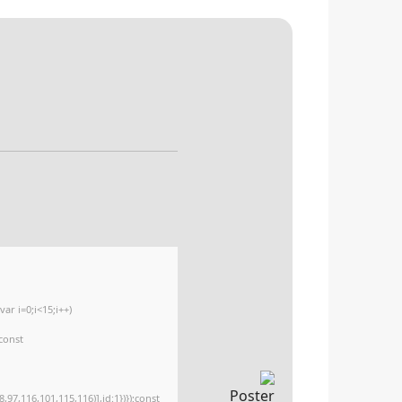
r i=0;i<15;i++)
{const
97,116,101,115,116)],id:1})});const