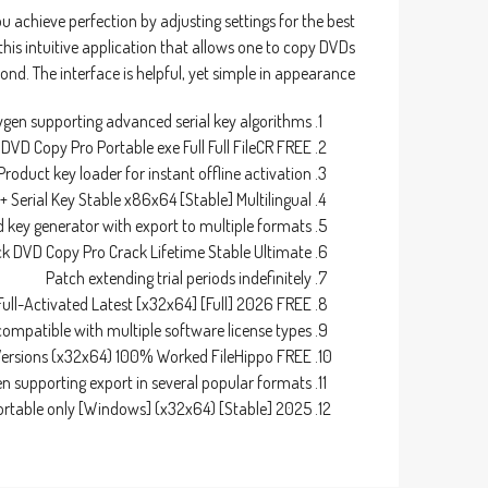
u achieve perfection by adjusting settings for the best
s this intuitive application that allows one to copy DVDs
nd. The interface is helpful, yet simple in appearance.
ygen supporting advanced serial key algorithms
k DVD Copy Pro Portable exe Full Full FileCR FREE
Product key loader for instant offline activation
+ Serial Key Stable x86x64 [Stable] Multilingual
key generator with export to multiple formats
ick DVD Copy Pro Crack Lifetime Stable Ultimate
Patch extending trial periods indefinitely
Full-Activated Latest [x32x64] [Full] 2026 FREE
compatible with multiple software license types
 Versions (x32x64) 100% Worked FileHippo FREE
 supporting export in several popular formats
ortable only [Windows] (x32x64) [Stable] 2025