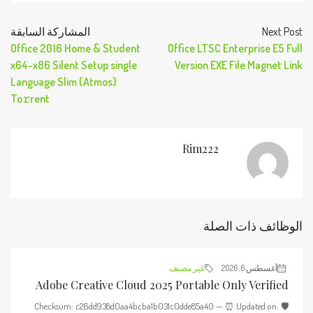
Next Post
المشاركة السابقة
Office 2016 Home & Student
Office LTSC Enterprise E5 Full
x64-x86 Silent Setup single
Version EXE File Magnet Link
Language Slim {Atmos}
To𝚛rent
Rim222
الوظائف ذات الصلة
أغسطس 6, 2026
غير مصنف
Adobe Creative Cloud 2025 Portable Only Verified
🛡️ Checksum: c26dd938d0aa4bcba1b031c0dde85a40 — ⏰ Updated on: