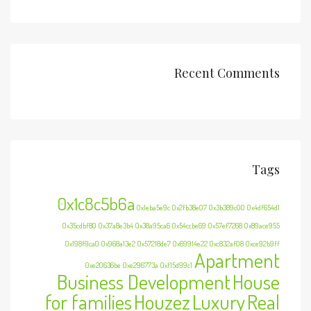
Recent Comments
Tags
0x1c8c5b6a
0x1eba5e9c
0x2fb38e07
0x3b389c00
0x4df654d1
0x35cdbf80
0x37a8e3b4
0x38a95ca6
0x54ccbe69
0x57ef7268
0x89ace955
0x198f9ca0
0x968a13e2
0x57218de7
0x69914e22
0xc832af08
0xce92b9ff
Apartment
0xe20636be
0xe296773a
0xf15d99c1
Business Development
House
for families
Houzez
Luxury
Real