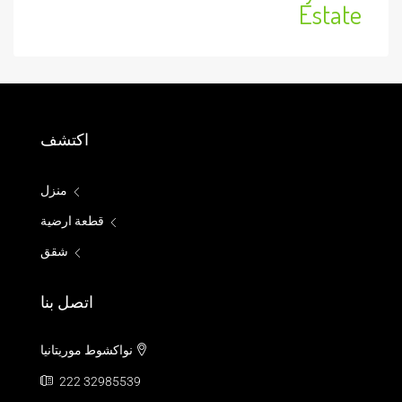
Estate
اكتشف
منزل
قطعة ارضية
شقق
اتصل بنا
نواكشوط موريتانيا
222 32985539