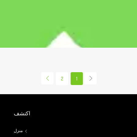
2
1
اكتشف
منزل