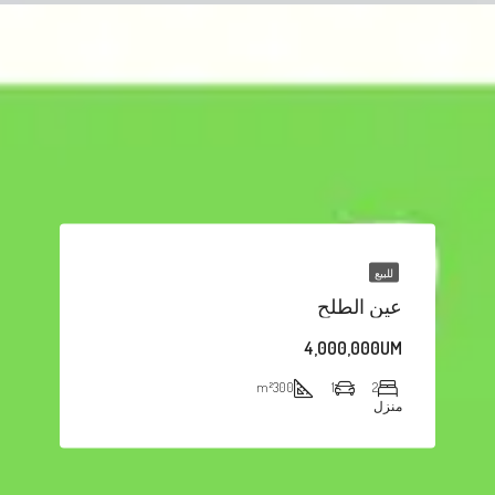
للبيع
عين الطلح
4,000,000UM
m²
300
1
2
منزل