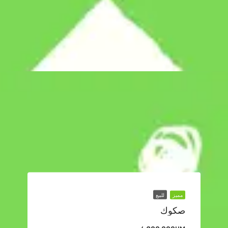
مميز
للبيع
صكوك