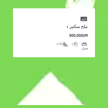
للبيع
ملح سكتير 1
900,000UM
m²
120
2
2
منزل