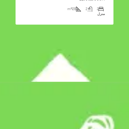
m²
120
2
2
منزل