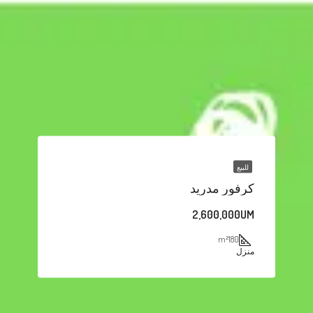
للبيع
كرفور مدريد
2,600,000UM
m²
180
منزل