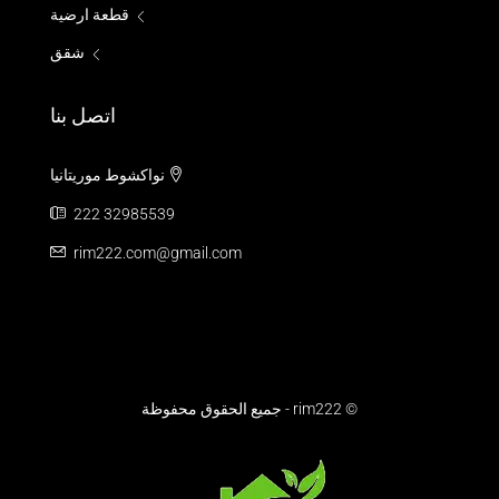
قطعة ارضية
شقق
اتصل بنا
نواكشوط موريتانيا
222 32985539
rim222.com@gmail.com
© rim222 - جميع الحقوق محفوظة