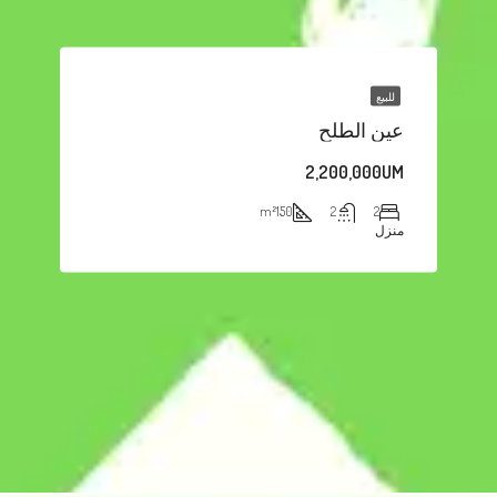
للبيع
عين الطلح
2,200,000UM
m²
150
2
2
منزل