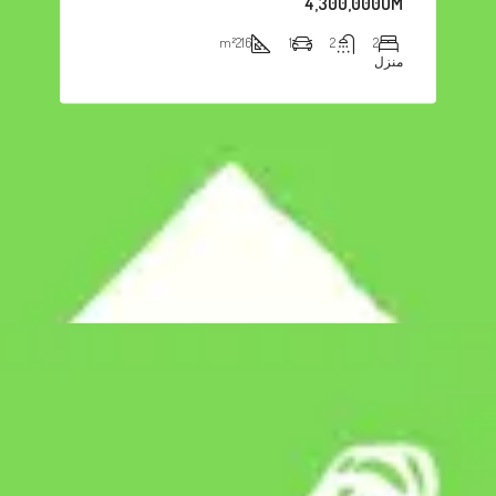
4,300,000UM
m²
216
1
2
2
منزل