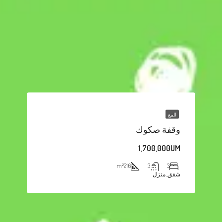
للبيع
وقفة صكوك
1,700,000UM
m²
216
3
3
شقق, منزل