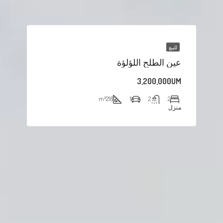
للبيع
عين الطلح اللؤلؤة
3,200,000UM
m²
216
1
2
2
منزل