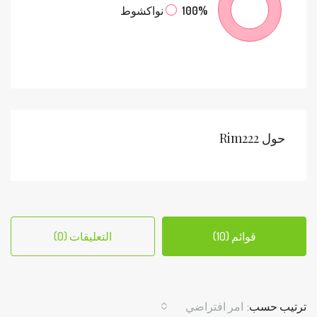
100%
نواكشوط
حول Rim222
قوائم (10)
التعليقات (0)
ترتيب حسب:
امر افتراضي