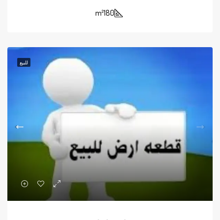
m²
180
للبيع