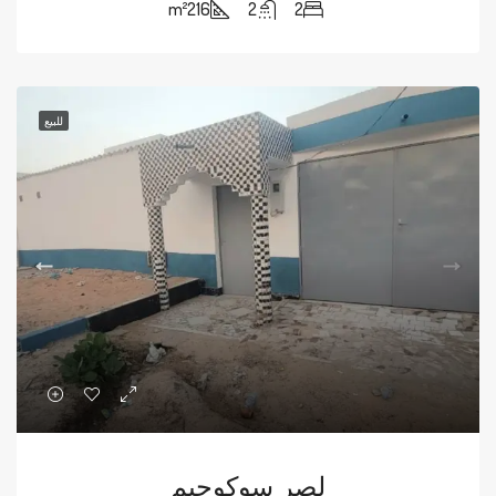
m²
216
2
2
للبيع
لصر سوكوجيم