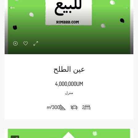
عين الطلح
4,000,000UM
منزل
m²
300
1
2