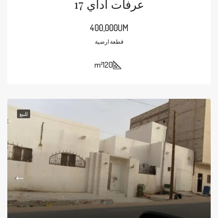
عرفات اداي 17
400,000UM
قطعة ارضية
m²
120
للبيع