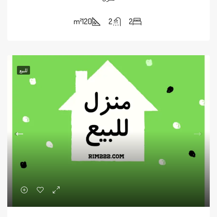
m²
120
2
2
للبيع