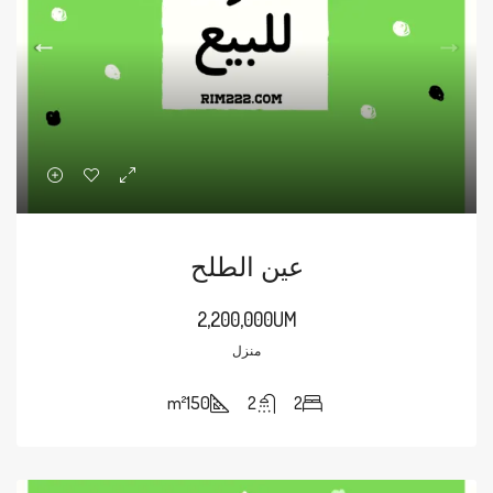
عين الطلح
2,200,000UM
منزل
m²
150
2
2