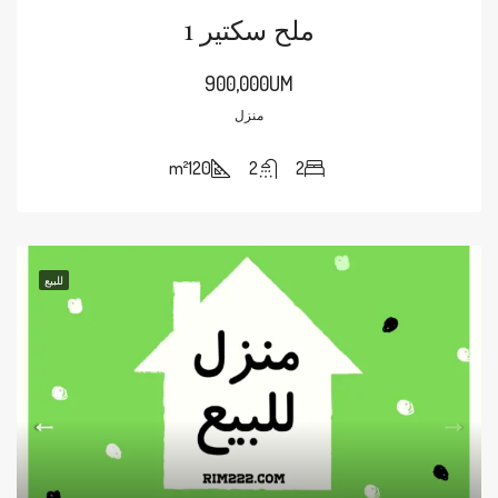
ملح سكتير 1
900,000UM
منزل
m²
120
2
2
للبيع