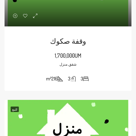
وقفة صكوك
1,700,000UM
شقق, منزل
m²
216
3
3
للبيع