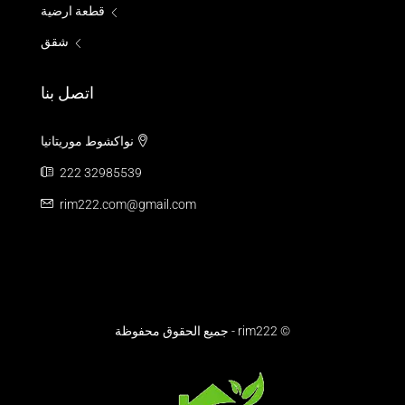
قطعة ارضية
شقق
اتصل بنا
نواكشوط موريتانيا
222 32985539
rim222.com@gmail.com
© rim222 - جميع الحقوق محفوظة