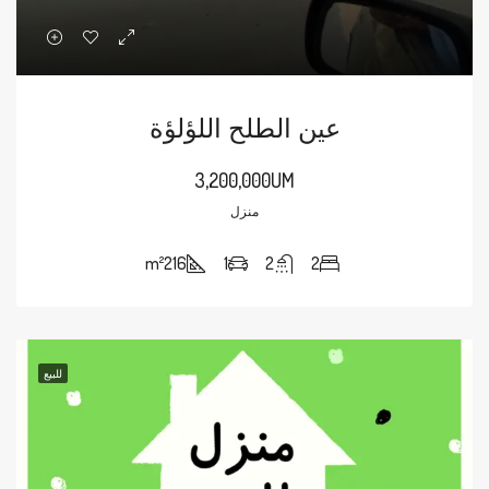
عين الطلح اللؤلؤة
3,200,000UM
منزل
m²
216
1
2
2
للبيع