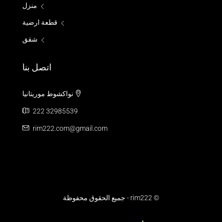
منزل
قطعة ارضية
شقق
اتصل بنا
نواكشوط موريتانيا
222 32985539
rim222.com@gmail.com
© rim222 - جميع الحقوق محفوظة